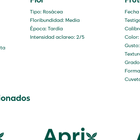
Flor
Fru
Tipo: Rosácea
Fecha
Floribundidad: Media
Testig
Época: Tardía
Calibr
Intensidad aclareo: 2/5
Color:
Gusto:
lta
Textur
Grados
Forma
Cuvet
cionados