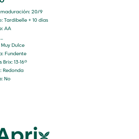
to
 maduración: 20/9
o: Tardibelle + 10 días
e: AA
 _
 Muy Dulce
a: Fundente
 Brix: 13-16º
: Redonda
a: No