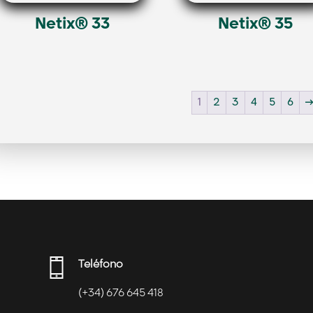
Netix® 33
Netix® 35
1
2
3
4
5
6
Teléfono
(+34) 676 645 418