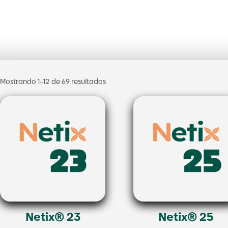
Ordenado
Mostrando 1–12 de 69 resultados
por
los
últimos
Netix® 23
Netix® 25