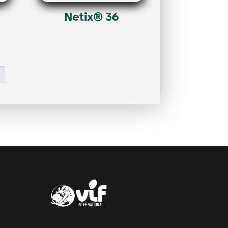
Netix® 36
→